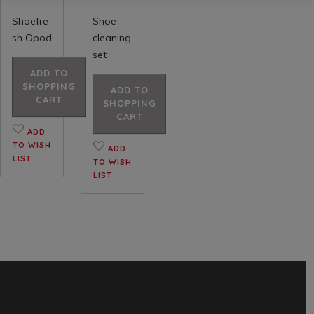
Shoefre
Shoe
sh Opod
cleaning
set
ADD TO
SHOPPING
ADD TO
CART
SHOPPING
CART
ADD
TO WISH
ADD
LIST
TO WISH
LIST