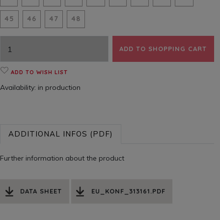
45
46
47
48
ADD TO SHOPPING CART
ADD TO WISH LIST
Availability:
in production
ADDITIONAL INFOS (PDF)
Further information about the product
DATA SHEET
EU_KONF_313161.PDF