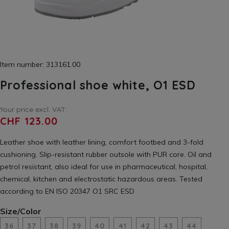
Item number: 313161.00
Professional shoe white, O1 ESD
Your price excl. VAT:
CHF 123.00
Leather shoe with leather lining, comfort footbed and 3-fold
cushioning. Slip-resistant rubber outsole with PUR core. Oil and
petrol resistant, also ideal for use in pharmaceutical, hospital,
chemical, kitchen and electrostatic hazardous areas. Tested
according to EN ISO 20347 O1 SRC ESD
Size/Color
36
37
38
39
40
41
42
43
44