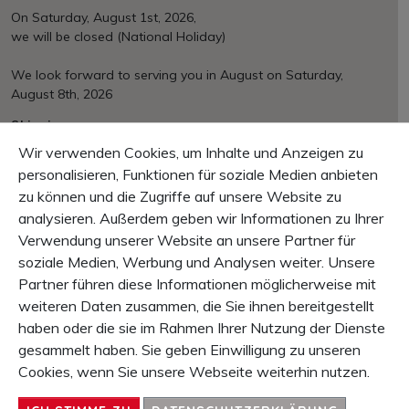
On Saturday, August 1st, 2026,
we will be closed (National Holiday)
We look forward to serving you in August on Saturday,
August 8th, 2026
Shipping
Over CHF 150.– free of charge
Wir verwenden Cookies, um Inhalte und Anzeigen zu
EU/International at cost
personalisieren, Funktionen für soziale Medien anbieten
zu können und die Zugriffe auf unsere Website zu
Payement
Mastercard, VISA, PayPal, invoice, pre payment
analysieren. Außerdem geben wir Informationen zu Ihrer
Verwendung unserer Website an unsere Partner für
Guarantee
soziale Medien, Werbung und Analysen weiter. Unsere
10 Days right of return
Partner führen diese Informationen möglicherweise mit
1 Year product-guarantee
weiteren Daten zusammen, die Sie ihnen bereitgestellt
haben oder die sie im Rahmen Ihrer Nutzung der Dienste
CONTENT
gesammelt haben. Sie geben Einwilligung zu unseren
SERVICE & INFO
Cookies, wenn Sie unsere Webseite weiterhin nutzen.
ENTERPRISE
CONTACT