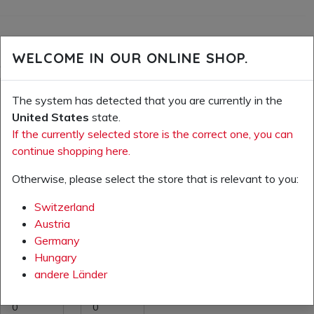
WELCOME IN OUR ONLINE SHOP.
SUITABLE ACCESSORIES
pre
n
The system has detected that you are currently in the
United States
state.
If the currently selected store is the correct one, you can
continue shopping here.
Your
Your
price
price
Otherwise, please select the store that is relevant to you:
excl.
excl.
VAT:
VAT:
Switzerland
CHF 1
CHF
Austria
35.00
24.00
Germany
Hungary
Item
Item
andere Länder
number:
number:
84.320.0
88.000.0
0
0