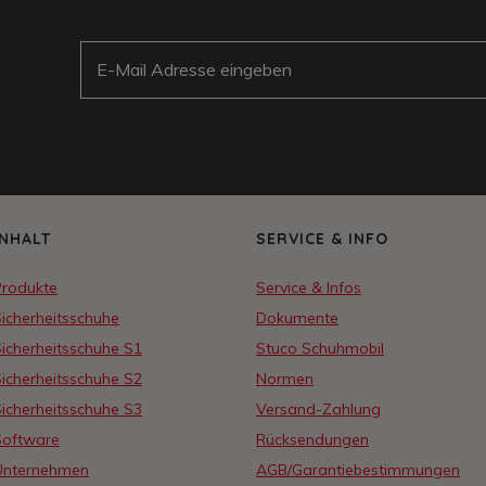
E-Mail
:
INHALT
SERVICE & INFO
Produkte
Service & Infos
icherheitsschuhe
Dokumente
icherheitsschuhe S1
Stuco Schuhmobil
icherheitsschuhe S2
Normen
icherheitsschuhe S3
Versand-Zahlung
Software
Rücksendungen
Unternehmen
AGB/Garantiebestimmungen