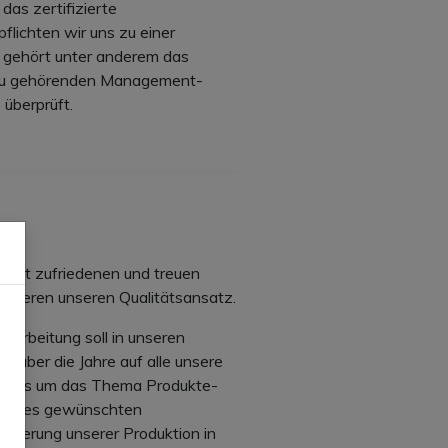
das zertifizierte
ichten wir uns zu einer
gehört unter anderem das
dazu gehörenden Management-
 überprüft.
, mit zufriedenen und treuen
finieren unseren Qualitätsansatz.
rarbeitung soll in unseren
h über die Jahre auf alle unsere
wenn es um das Thema Produkte-
tung des gewünschten
ifizierung unserer Produktion in