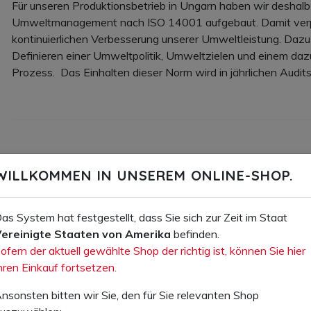
Für unseren Produktionsbetrieb in Ungarn haben wir deshalb 
Umweltmanagement nach ISO 14001 aufgebaut. Damit verpfl
kontinuierlichen Verbesserung unserer Umweltleistung.
Dazu
Definieren einer Umweltpolitik, Umweltzielen und einem 
Prozess. Das Einhalten dieser Norm wird in jährlichen Audits
ISO 9001 - QUALITÄTSMANAGEMENT
WILLKOMMEN IN UNSEREM ONLINE-SHOP.
Der Anspruch an die Qualität unserer Produkte und unser Ziel
Kunden eine positive Geschäftsbeziehung zu unterhalten, de
as System hat festgestellt, dass Sie sich zur Zeit im Staat
ereinigte Staaten von Amerika
befinden.
Die Liebe zu hochwertigen Materialien und hochstehender Ve
ofern der aktuell gewählte Shop der richtig ist, können Sie hier
Produkten spür- und sichtbar sein. Diese Grundhaltung hat sic
hren Einkauf fortsetzen.
Mitarbeitenden übertragen, die ganz schön kritisch sind, 
oder Servicequalität geht. Ein besseres System zur Einhal
nsonsten bitten wir Sie, den für Sie relevanten Shop
Qualitätslevels können wir uns fast nicht vorstellen. Die Zert