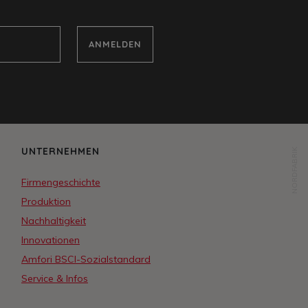
ANMELDEN
UNTERNEHMEN
NORDFABRIK
Firmengeschichte
Produktion
Nachhaltigkeit
Innovationen
Amfori BSCI-Sozialstandard
Service & Infos