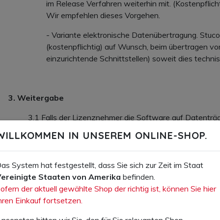
im Release Verfahren weiterhin mit. (Kostenpflich
Wir empfehlen dieses Vorgehen.
- Variante elektronische Datenübertragung. Stuc
(kostenpflichtig) auf Wunsch, beim übertragen v
einzurichtende Schnittstellen) soweit dies technis
3. Weitergabe
3.1 Falls der Lizenznehmer die Software auf Datenträge
er nicht berechtigt, die Software oder Teile der Soft
WILLKOMMEN IN UNSEREM ONLINE-SHOP.
Dritten zu überlassen oder an Dritte weiterzugeben, di
Personenkreis gehören. Verboten sind insbesondere die
Verleihen, die Verpachtung oder sonstige Weitergabe an
as System hat festgestellt, dass Sie sich zur Zeit im Staat
des Zugriffs auf die Software mittels Internet ist darü
ereinigte Staaten von Amerika
befinden.
Zugangsdaten an nicht berechtigte Dritte verboten.
ofern der aktuell gewählte Shop der richtig ist, können Sie hier
hren Einkauf fortsetzen.
nsonsten bitten wir Sie, den für Sie relevanten Shop