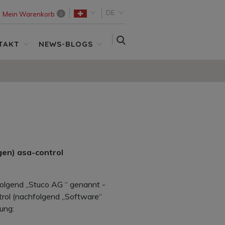
DE
Mein Warenkorb
0
SUCHE
TAKT
NEWS-BLOGS
en) asa-control
olgend „Stuco AG “ genannt -
rol (nachfolgend „Software“
ung: