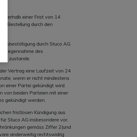
nnerhalb einer Frist von 14
er Bestellung durch den
tragsbestätigung durch Stuco AG
 (Entgegennahme des
ng) zustande.
t der Vertrag eine Laufzeit von 24
onate, wenn er nicht mindestens
on einer Partei gekündigt wird.
n von beiden Parteien mit einer
es gekündigt werden.
ichen fristlosen Kündigung aus
 für Stuco AG insbesondere vor,
hränkungen gemäss Ziffer 2(und
ware anderweitig rechtswidrig