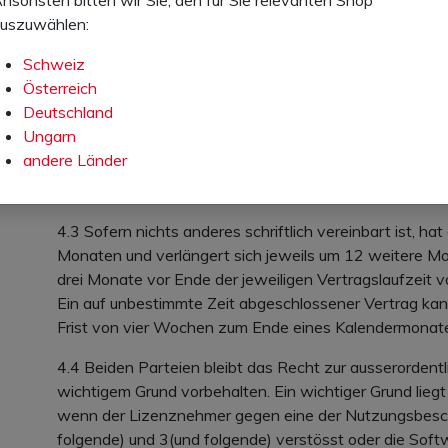
4. Vertragsabschluss, Vertragsbeendigung
uszuwählen:
4.1 Stuco AG kann eine Bestellung des Lizenznehmers i
Schweiz
Tagen nach telefonischer Bestellung oder Absendung d
Österreich
Lizenznehmer annehmen.
Deutschland
Ungarn
4.2 Der Vertrag kommt spätestens nach erfolgter Auf
andere Länder
mit der ersten Erfüllungshandlung des Lizenznehmer
Datenträgers, der Zugangsdaten oder Vergütungszahlu
4.3 Sofern nichts anderes schriftlich vereinbart ist, ha
Monaten und verlängert sich jeweils um 12 weitere M
drei Monate vor Ende der jeweiligen Vertragslaufzeit v
Ein auf unbestimmte Zeit abgeschlossener Vertrag kan
Frist von vier Wochen zum Ende eines Kalendermonat
4.4 Beiden Parteien bleibt das Recht zur ausserordentl
wichtigem Grund vorbehalten. Ein wichtiger Grund liegt
wenn der Lizenznehmer gegen eine der Nutzungsbesc
folgende) und 3(und folgende) verstösst oder die Soft