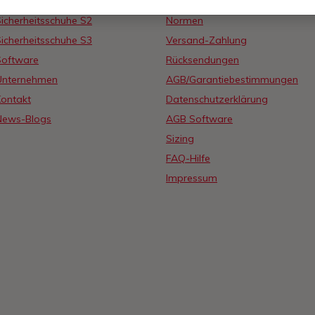
icherheitsschuhe S1
Stuco Schuhmobil
icherheitsschuhe S2
Normen
icherheitsschuhe S3
Versand-Zahlung
Software
Rücksendungen
Unternehmen
AGB/Garantiebestimmungen
Kontakt
Datenschutzerklärung
News-Blogs
AGB Software
Sizing
FAQ-Hilfe
Impressum