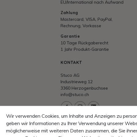
EU/International nach Aufwand
Zahlung
Mastercard, VISA, PayPal,
Rechnung, Vorkasse
Garantie
10 Tage Rückgaberecht
1 Jahr Produkt-Garantie
KONTAKT
Stuco AG
Industrieweg 12
3360 Herzogenbuchsee
info@stuco.ch
Wir verwenden Cookies, um Inhalte und Anzeigen zu persona
Beratung/Hotline
geben wir Informationen zu Ihrer Verwendung unserer Websi
+41 62 956 5010
möglicherweise mit weiteren Daten zusammen, die Sie ihnen