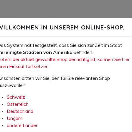
WILLKOMMEN IN UNSEREM ONLINE-SHOP.
as System hat festgestellt, dass Sie sich zur Zeit im Staat
ereinigte Staaten von Amerika
befinden.
E-Mail
ofern der aktuell gewählte Shop der richtig ist, können Sie hier
:
hren Einkauf fortsetzen.
nsonsten bitten wir Sie, den für Sie relevanten Shop
uszuwählen:
Schweiz
INHALT
SERVICE & INFO
Österreich
Deutschland
Produkte
Service & Infos
Ungarn
icherheitsschuhe
Dokumente
andere Länder