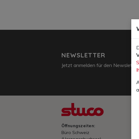
D
NEWSLETTER
V
S
Jetzt anmelden für den Newsletter
I
A
a
Öffnungszeiten:
S
Büro Schweiz
(Herzogenbuchsee)