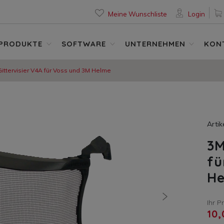
Meine Wunschliste
Login
PRODUKTE
SOFTWARE
UNTERNEHMEN
KON
ittervisier V4A für Voss und 3M Helme
Arti
3M
fü
H
nächste
Ihr P
10