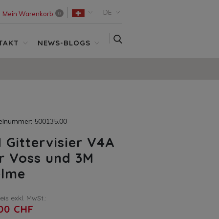
DE
Mein Warenkorb
0
SUCHE
TAKT
NEWS-BLOGS
kelnummer: 500135.00
 Gittervisier V4A
r Voss und 3M
elme
reis exkl. MwSt.:
,00 CHF