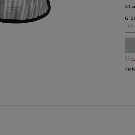
Gitte
Grö
SC
A
Verfü