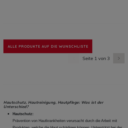
ALLE PRODUKTE AUF DIE WUNSCHLISTE
Seite 1 von 3
vorherige Seite
nächs
Hautschutz, Hautreinigung, Hautpflege: Was ist der
Unterschied?
Hautschutz:
Prävention von Hautkrankheiten verursacht durch die Arbeit mit
Produkten, welche die Haut schädigen können. Unterstützt bei der