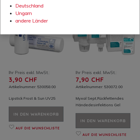
Deutschland
Ungarn
andere Länder
Ihr Preis exkl. MwSt.:
Ihr Preis exkl. MwSt.:
3,90 CHF
7,90 CHF
Artikelnummer: 530058.00
Artikelnummer: 530072.00
Lipstick Frost & Sun UV25
Myxal Sept,Rückfettendes
Händedesinfektions Gel
IN DEN WARENKORB
IN DEN WARENKORB
AUF DIE WUNSCHLISTE
AUF DIE WUNSCHLISTE