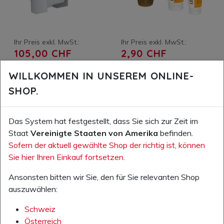
Ihr Preis exkl. MwSt.:
Ihr Preis exkl. MwSt.:
105,00 CHF
2,90 CHF
Artikelnummer: 530006.00
Artikelnummer: 530055.00
WILLKOMMEN IN UNSEREM ONLINE-
Euromat 1000 N Spender für
Lindesa Professional, Schutz-
SHOP.
Flüssigprodukte
und Pflegecreme
IN DEN WARENKORB
IN DEN WARENKORB
Das System hat festgestellt, dass Sie sich zur Zeit im
Staat
Vereinigte Staaten von Amerika
befinden.
AUF DIE WUNSCHLISTE
AUF DIE WUNSCHLISTE
Sofern der aktuell gewählte Shop der richtig ist, können
Sie hier Ihren Einkauf fortsetzen.
Ansonsten bitten wir Sie, den für Sie relevanten Shop
auszuwählen:
Schweiz
Österreich