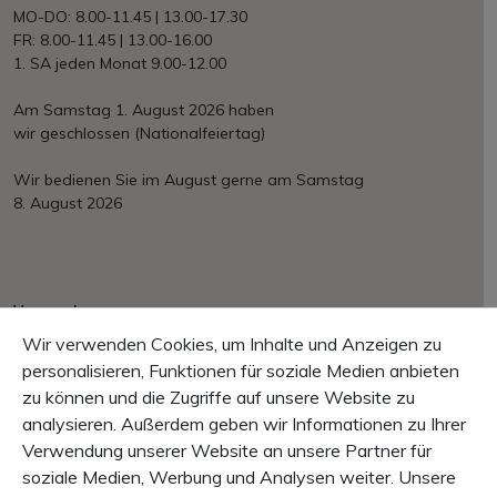
MO-DO: 8.00-11.45 | 13.00-17.30
FR: 8.00-11.45 | 13.00-16.00
1. SA jeden Monat 9.00-12.00
Am Samstag 1. August 2026 haben
wir geschlossen (Nationalfeiertag)
Wir bedienen Sie im August gerne am Samstag
8. August 2026
Versand
Ab Fr. 150.– portofrei
Wir verwenden Cookies, um Inhalte und Anzeigen zu
EU/International nach Aufwand
personalisieren, Funktionen für soziale Medien anbieten
zu können und die Zugriffe auf unsere Website zu
Zahlung
Mastercard, VISA, PayPal, Rechnung, Vorkasse
analysieren. Außerdem geben wir Informationen zu Ihrer
Verwendung unserer Website an unsere Partner für
Garantie
soziale Medien, Werbung und Analysen weiter. Unsere
10 Tage Rückgaberecht