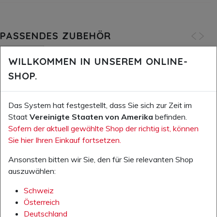
PASSENDES ZUBEHÖR
vor
n
WILLKOMMEN IN UNSEREM ONLINE-
SHOP.
Ihr
Das System hat festgestellt, dass Sie sich zur Zeit im
Preis
Staat
Vereinigte Staaten von Amerika
befinden.
exkl.
Sofern der aktuell gewählte Shop der richtig ist, können
MwSt.:
Sie hier Ihren Einkauf fortsetzen.
45,0
0 CH
Ansonsten bitten wir Sie, den für Sie relevanten Shop
F
auszuwählen:
Artikeln
Schweiz
ummer:
Österreich
88.130.0
Deutschland
0