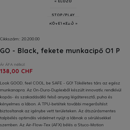
« ELŐZŐ
STOP/PLAY
KÖVETKEZŐ »
Cikkszám:: 20.200.00
GO - Black, fekete munkacipő O1 P
Ár ÁFA nélkül:
138,00 CHF
Look GOOD, feel COOL, be SAFE - GO! Tökéletes társ az egész
munkanapra. Az On-Dura-Duplexből készült innovatív, rendkívül
kopás- és szakadásálló felső anyag légáteresztő, puha és
kényelmes a lábon. A TPU-betétek további megerősítést
biztosítanak az igénybe vett területeken. Az átszúrásmentes
talpbélés optimális védelmet nyújt a lábnak a sérülésekkel
szemben. Az Air-Flow-Tex (AFX) bélés a Stuco-Motion