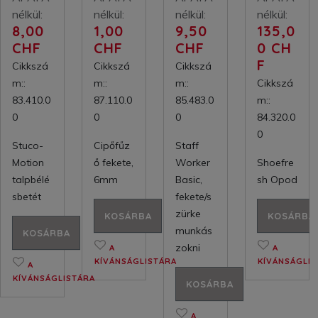
nélkül:
nélkül:
nélkül:
nélkül:
8,00
1,00
9,50
135,0
CHF
CHF
CHF
0 CH
F
Cikkszá
Cikkszá
Cikkszá
m::
m::
m::
Cikkszá
83.410.0
87.110.0
85.483.0
m::
0
0
0
84.320.0
0
Stuco-
Cipőfűz
Staff
Motion
ő fekete,
Worker
Shoefre
talpbélé
6mm
Basic,
sh Opod
sbetét
fekete/s
zürke
KOSÁRBA
KOSÁRBA
munkás
KOSÁRBA
zokni
A
A
KÍVÁNSÁGLISTÁRA
KÍVÁNSÁGLI
A
KÍVÁNSÁGLISTÁRA
KOSÁRBA
A