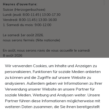
Heures d'ouverture:
Suisse (Herzogenbuchsee)
Lundi-Jeudi: 8.00-11.45 | 13.00-17.30
Vendredi: 8.00-11.45 | 13.00-16.00
1. Samedi du mois: 9.00-12.00
Le samedi 1er août 2026,
nous serons fermés (fête nationale)
En août, nous serons ravis de vous accueillir le samedi
8 août 2026
Expédition
Wir verwenden Cookies, um Inhalte und Anzeigen zu
en ligne dès prix CHF 150.- franco domicile
personalisieren, Funktionen für soziale Medien anbieten
zu können und die Zugriffe auf unsere Website zu
Paiement
Mastercard, VISA, PayPal, Facture, Paiement d&#039;avance
analysieren. Außerdem geben wir Informationen zu Ihrer
Verwendung unserer Website an unsere Partner für
Garantie
soziale Medien, Werbung und Analysen weiter. Unsere
Droit de retour dans le 10 jours
Partner führen diese Informationen möglicherweise mit
La garantie produit 1 année
weiteren Daten zusammen, die Sie ihnen bereitgestellt