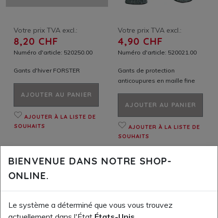
Votre prix TVA excl.:
Votre prix TVA excl.:
8,20 CHF
4,90 CHF
Numéro d'article: 520250.00
Numéro d'article: 520021.00
Gants d'hiver FORSTER
Gants de protection
anticoupures en maille fine
AJOUTER AU PANIER
AJOUTER AU PANIER
AJOUTER À LA LISTE DE
SOUHAITS
AJOUTER À LA LISTE DE
SOUHAITS
BIENVENUE DANS NOTRE SHOP-
ONLINE.
Le système a déterminé que vous vous trouvez
actuellement dans l'État
États-Unis
.