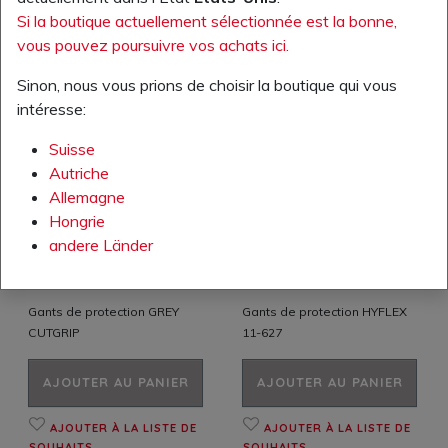
Si la boutique actuellement sélectionnée est la bonne,
vous pouvez poursuivre vos achats ici.
Sinon, nous vous prions de choisir la boutique qui vous
intéresse:
Suisse
Autriche
Allemagne
Hongrie
Votre prix TVA excl.:
Votre prix TVA excl.:
andere Länder
4,50 CHF
14,50 CHF
Numéro d'article: 520022.00
Numéro d'article: 520068.00
Gants de protection GREY
Gants de protection HYFLEX
CUTGRIP
11-627
AJOUTER AU PANIER
AJOUTER AU PANIER
AJOUTER À LA LISTE DE
AJOUTER À LA LISTE DE
SOUHAITS
SOUHAITS