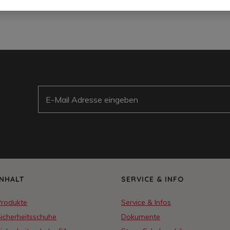
E-Mail
:
INHALT
SERVICE & INFO
Produkte
Service & Infos
icherheitsschuhe
Dokumente