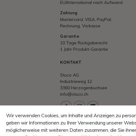
EU/International nach Aufwand
Zahlung
Mastercard, VISA, PayPal,
Rechnung, Vorkasse
Garantie
10 Tage Rückgaberecht
1 Jahr Produkt-Garantie
KONTAKT
Stuco AG
Industrieweg 12
3360 Herzogenbuchsee
info@stuco.ch
Wir verwenden Cookies, um Inhalte und Anzeigen zu persona
Beratung/Hotline
geben wir Informationen zu Ihrer Verwendung unserer Websi
+41 62 956 5010
möglicherweise mit weiteren Daten zusammen, die Sie ihnen