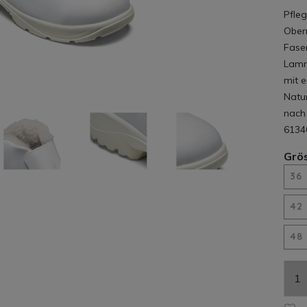
Pfleg
Ober
Faser
Lammf
mit 
Natur
nach
6134
Grö
36
42
48