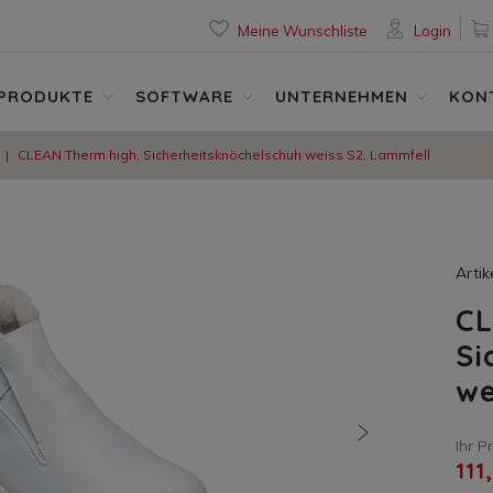
Meine Wunschliste
Login
PRODUKTE
SOFTWARE
UNTERNEHMEN
KON
CLEAN Therm high, Sicherheitsknöchelschuh weiss S2, Lammfell
Arti
CL
Si
we
nächste
Ihr P
111