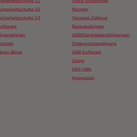
icherheitsschuhe S1
Stuco Schuhmobil
icherheitsschuhe S2
Normen
icherheitsschuhe S3
Versand-Zahlung
Software
Rücksendungen
Unternehmen
AGB/Garantiebestimmungen
Kontakt
Datenschutzerklärung
News-Blogs
AGB Software
Sizing
FAQ-Hilfe
Impressum