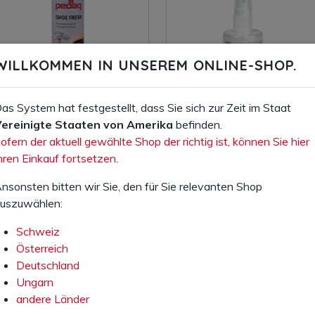
WILLKOMMEN IN UNSEREM ONLINE-SHOP.
as System hat festgestellt, dass Sie sich zur Zeit im Staat
ereinigte Staaten von Amerika
befinden.
ofern der aktuell gewählte Shop der richtig ist, können Sie hier
Ihr Preis exkl. MwSt.:
Ihr Preis exkl. MwSt.:
hren Einkauf fortsetzen.
8,20 CHF
9,30 CHF
Artikelnummer: 82.000.00
Artikelnummer: 530070.00
nsonsten bitten wir Sie, den für Sie relevanten Shop
uszuwählen:
Sneaker-Deo, Spray mit
Myxal Fuss-Spray,
Geruchsabsorber
Alkoholhaltiges Pump-Spray
Schweiz
Österreich
Deutschland
IN DEN WARENKORB
IN DEN WARENKORB
Ungarn
andere Länder
AUF DIE WUNSCHLISTE
AUF DIE WUNSCHLISTE