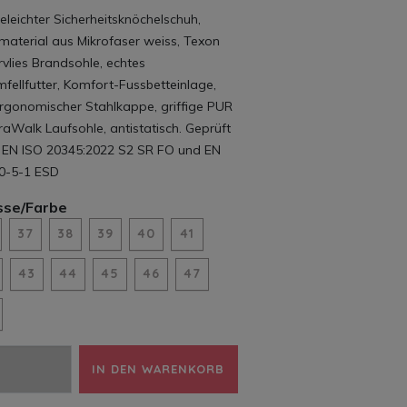
eleichter Sicherheitsknöchelschuh,
material aus Mikrofaser weiss, Texon
vlies Brandsohle, echtes
ellfutter, Komfort-Fussbetteinlage,
ergonomischer Stahlkappe, griffige PUR
aWalk Laufsohle, antistatisch. Geprüft
 EN ISO 20345:2022 S2 SR FO und EN
0-5-1 ESD
sse/Farbe
37
38
39
40
41
43
44
45
46
47
IN DEN WARENKORB