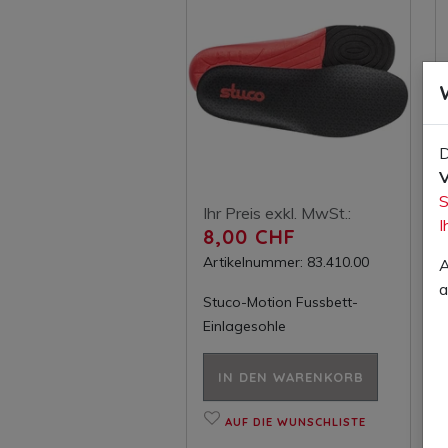
D
V
S
Ihr Preis exkl. MwSt.:
I
8,00 CHF
Artikelnummer: 83.410.00
A
a
Stuco-Motion Fussbett-
Einlagesohle
IN DEN WARENKORB
AUF DIE WUNSCHLISTE