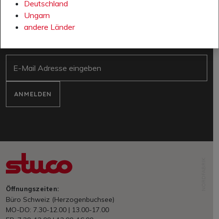
Deutschland
Ungarn
NEWSLETTER
andere Länder
Jetzt anmelden für den Newsletter:
E-Mail
ANMELDEN
NORDFABRIK
Öffnungszeiten:
Büro Schweiz (Herzogenbuchsee)
MO-DO: 7.30-12.00 | 13.00-17.00