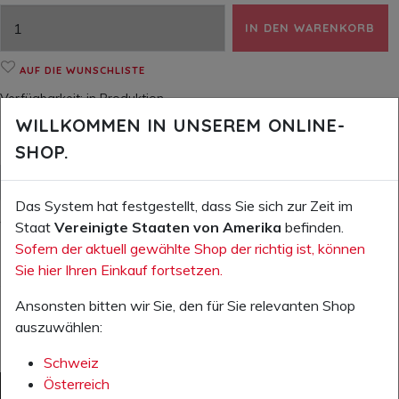
IN DEN WARENKORB
AUF DIE WUNSCHLISTE
Verfügbarkeit:
in Produktion
WILLKOMMEN IN UNSEREM ONLINE-
SHOP.
WEITERE INFOS (PDF)
Das System hat festgestellt, dass Sie sich zur Zeit im
Staat
Vereinigte Staaten von Amerika
befinden.
Weitere Informationen zum Produkt
Sofern der aktuell gewählte Shop der richtig ist, können
Sie hier Ihren Einkauf fortsetzen.
Ansonsten bitten wir Sie, den für Sie relevanten Shop
auszuwählen:
Schweiz
Österreich