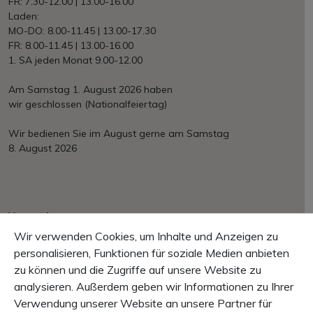
FR: 7.30-12.00 | 13.00-16.00
Laden:
MO-DO: 8.00-11.45 | 13.00-17.30
FR: 8.00-11.45 | 13.00-16.00
1. SA jeden Monat 9.00-12.00
Am Samstag 1. August 2026 haben
wir geschlossen (Nationalfeiertag)
Wir bedienen Sie im August gerne am Samstag
8. August 2026
Versand
Ab Fr. 150.– portofrei
Wir verwenden Cookies, um Inhalte und Anzeigen zu
EU/International nach Aufwand
personalisieren, Funktionen für soziale Medien anbieten
zu können und die Zugriffe auf unsere Website zu
Zahlung
Mastercard, VISA, PayPal, Rechnung, Vorkasse
analysieren. Außerdem geben wir Informationen zu Ihrer
Verwendung unserer Website an unsere Partner für
Garantie