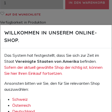
IN DEN WARENKORB
AUF DIE WUNSCHLISTE
Verfügbarkeit:
in Produktion
WILLKOMMEN IN UNSEREM ONLINE-
SHOP.
WEITERE INFOS (PDF)
Das System hat festgestellt, dass Sie sich zur Zeit im
Weitere Informationen zum Produkt
Staat
Vereinigte Staaten von Amerika
befinden.
Sofern der aktuell gewählte Shop der richtig ist, können
Sie hier Ihren Einkauf fortsetzen.
Ansonsten bitten wir Sie, den für Sie relevanten Shop
auszuwählen:
Schweiz
Österreich
Deutschland