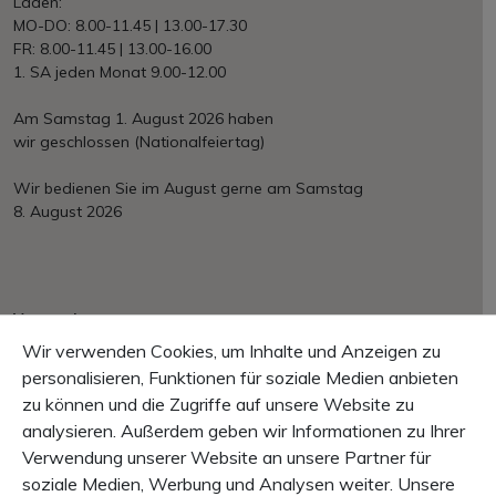
Laden:
MO-DO: 8.00-11.45 | 13.00-17.30
FR: 8.00-11.45 | 13.00-16.00
1. SA jeden Monat 9.00-12.00
Am Samstag 1. August 2026 haben
wir geschlossen (Nationalfeiertag)
Wir bedienen Sie im August gerne am Samstag
8. August 2026
Versand
Ab Fr. 150.– portofrei
Wir verwenden Cookies, um Inhalte und Anzeigen zu
EU/International nach Aufwand
personalisieren, Funktionen für soziale Medien anbieten
zu können und die Zugriffe auf unsere Website zu
Zahlung
Mastercard, VISA, PayPal, Rechnung, Vorkasse
analysieren. Außerdem geben wir Informationen zu Ihrer
Verwendung unserer Website an unsere Partner für
Garantie
soziale Medien, Werbung und Analysen weiter. Unsere
10 Tage Rückgaberecht