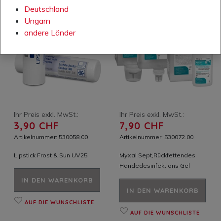
Deutschland
Ungarn
andere Länder
Ihr Preis exkl. MwSt.:
Ihr Preis exkl. MwSt.:
3,90 CHF
7,90 CHF
Artikelnummer: 530058.00
Artikelnummer: 530072.00
Lipstick Frost & Sun UV25
Myxal Sept,Rückfettendes
Händedesinfektions Gel
IN DEN WARENKORB
IN DEN WARENKORB
AUF DIE WUNSCHLISTE
AUF DIE WUNSCHLISTE