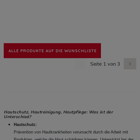
ALLE PRODUKTE AUF DIE WUNSCHLISTE
Seite 1 von 3
vorherige Seite
nächs
Hautschutz, Hautreinigung, Hautpflege: Was ist der
Unterschied?
Hautschutz:
Prävention von Hautkrankheiten verursacht durch die Arbeit mit
Produkten, welche die Haut schädigen können. Unterstützt bei der