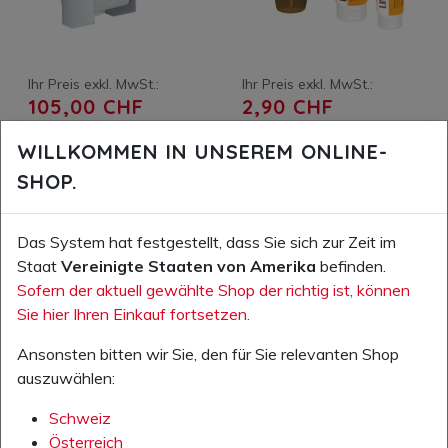
Ihr Preis exkl. MwSt.:
Ihr Preis exkl. MwSt.:
105,00 CHF
2,90 CHF
Artikelnummer: 530006.00
Artikelnummer: 530055.00
WILLKOMMEN IN UNSEREM ONLINE-
Euromat 1000 N Spender für
Lindesa Professional, Schutz-
SHOP.
Flüssigprodukte
und Pflegecreme
IN DEN WARENKORB
IN DEN WARENKORB
Das System hat festgestellt, dass Sie sich zur Zeit im
Staat
Vereinigte Staaten von Amerika
befinden.
AUF DIE WUNSCHLISTE
AUF DIE WUNSCHLISTE
Sofern der aktuell gewählte Shop der richtig ist, können
Sie hier Ihren Einkauf fortsetzen.
Ansonsten bitten wir Sie, den für Sie relevanten Shop
auszuwählen:
Schweiz
Österreich