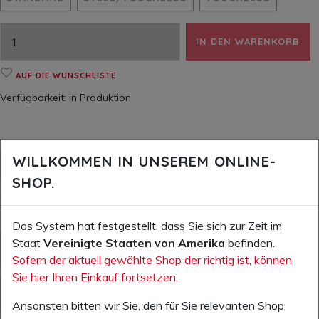
IN DEN WARENKORB
AUF DIE WUNSCHLISTE
Verfügbarkeit:
in Produktion
WILLKOMMEN IN UNSEREM ONLINE-
WEITERE INFOS (PDF)
SHOP.
Weitere Informationen zum Produkt
Das System hat festgestellt, dass Sie sich zur Zeit im
Staat
Vereinigte Staaten von Amerika
befinden.
PI_NEPTUNE-STANDARD-DE.PDF
Sofern der aktuell gewählte Shop der richtig ist, können
Sie hier Ihren Einkauf fortsetzen.
PI_NEPTUNE-TOUCHLESS-DE.PDF
Ansonsten bitten wir Sie, den für Sie relevanten Shop