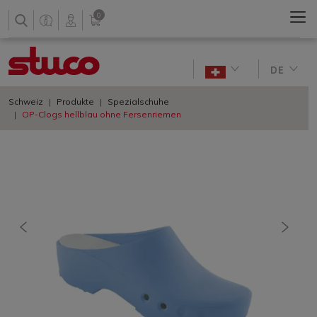
0
DE
Schweiz
Produkte
Spezialschuhe
OP-Clogs hellblau ohne Fersenriemen
vorherige
nächs