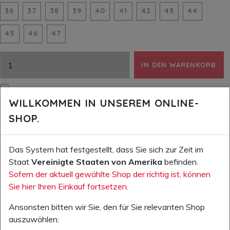
36
37
38
39
40
41
42
43
44
45
46
47
IN DEN WARENKORB
AUF DIE WUNSCHLISTE
WILLKOMMEN IN UNSEREM ONLINE-
Verfügbarkeit:
in Produktion
SHOP.
Das System hat festgestellt, dass Sie sich zur Zeit im
DETAILS
WEITERE INFOS (PDF)
Staat
Vereinigte Staaten von Amerika
befinden.
Sofern der aktuell gewählte Shop der richtig ist, können
Dieser Artikel ist in der Regel innerhalb weniger Tage ab
Sie hier Ihren Einkauf fortsetzen.
Herstellerlager verfügbar.
Ansonsten bitten wir Sie, den für Sie relevanten Shop
auszuwählen: