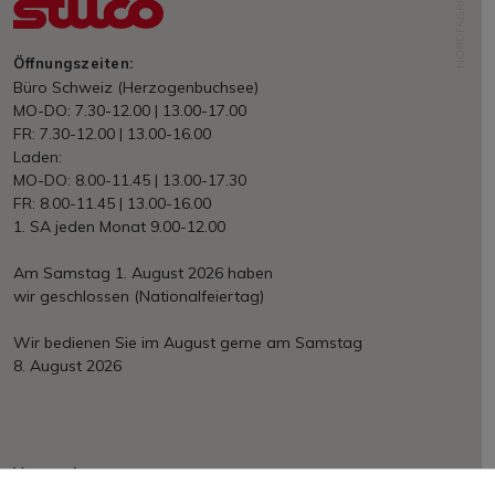
NORDFABRIK
Öffnungszeiten:
Büro Schweiz (Herzogenbuchsee)
MO-DO: 7.30-12.00 | 13.00-17.00
FR: 7.30-12.00 | 13.00-16.00
Laden:
MO-DO: 8.00-11.45 | 13.00-17.30
FR: 8.00-11.45 | 13.00-16.00
1. SA jeden Monat 9.00-12.00
Am Samstag 1. August 2026 haben
wir geschlossen (Nationalfeiertag)
Wir bedienen Sie im August gerne am Samstag
8. August 2026
Versand